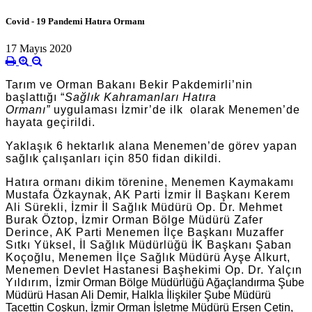
Covid - 19 Pandemi Hatıra Ormanı
17 Mayıs 2020
Tarım ve Orman Bakanı Bekir Pakdemirli’nin
başlattığı “
Sağlık Kahramanları Hatıra
Ormanı”
uygulaması İzmir’de ilk olarak Menemen’de
hayata geçirildi.
Yaklaşık 6 hektarlık alana Menemen’de görev yapan
sağlık çalışanları için 850 fidan dikildi.
Hatıra ormanı dikim törenine, Menemen Kaymakamı
Mustafa Özkaynak, AK Parti İzmir İl Başkanı Kerem
Ali Sürekli, İzmir İl Sağlık Müdürü Op. Dr. Mehmet
Burak Öztop, İzmir Orman Bölge Müdürü Zafer
Derince, AK Parti Menemen İlçe Başkanı Muzaffer
Sıtkı Yüksel, İl Sağlık Müdürlüğü İK Başkanı Şaban
Koçoğlu, Menemen İlçe Sağlık Müdürü Ayşe Alkurt,
Menemen Devlet Hastanesi Başhekimi Op. Dr. Yalçın
Yıldırım, İ
zmir Orman Bölge Müdürlüğü Ağaçlandırma Şube
Müdürü Hasan Ali Demir, Halkla İlişkiler Şube Müdürü
Tacettin Coşkun, İzmir Orman İşletme Müdürü Ersen Çetin,