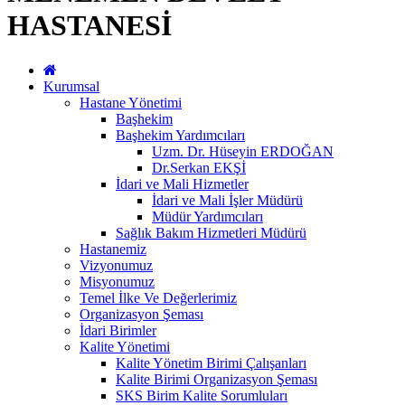
HASTANESİ
Kurumsal
Hastane Yönetimi
Başhekim
Başhekim Yardımcıları
Uzm. Dr. Hüseyin ERDOĞAN
Dr.Serkan EKŞİ
İdari ve Mali Hizmetler
İdari ve Mali İşler Müdürü
Müdür Yardımcıları
Sağlık Bakım Hizmetleri Müdürü
Hastanemiz
Vizyonumuz
Misyonumuz
Temel İlke Ve Değerlerimiz
Organizasyon Şeması
İdari Birimler
Kalite Yönetimi
Kalite Yönetim Birimi Çalışanları
Kalite Birimi Organizasyon Şeması
SKS Birim Kalite Sorumluları