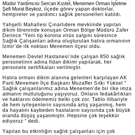
Müdür Yardımcısı Sercan Kızılel, Menemen Orman İşletme
Şefi Murat Beykoz
,
ilçede görev yapan doktorlar,
hemşireler ve yardımcı sağlık personelleri katıldı.
Yahşelli Mahallesi Çınarlıdere mevkiinde yapılan
dikim töreninde konuşan Orman Bölge Müdürü Zafer
Derince “Yeni tip korona virüs salgını süresince
Sağlık Çalışanları adına oluşturulan hatıra ormanının
İzmir’de ilk noktası Menemen ilçesi oldu.
Menemen Devlet Hastanesi’nde çalışan 850 sağlık
personelinin adına fidan dikimi yapılarak, her
personele sertifikaları verilmiştir.
Hatıra ormanı dikim alanına gelenleri karşılayan AK
Parti Menemen İlçe Başkanı Muzaffer Sıtkı Yüksel “
Sağlık çalışanlarımız adına Menemen’de bir ilke imza
atmanın mutluluğunu yaşıyoruz. Onların fedakârlıkları
ve haklarını ödememiz belki çok zor. Tablo itibariyle
de hem iyileşenlerin sayısında artış yaşanmış, hem
da hayatını kaybeden hastaların sayısında çok büyük
oranda düşüş yaşanmıştır. Hepsine çok teşekkür
ediyoruz “ dedi.
Yapılan bu etkinliğin sağlık çalışanları için çok