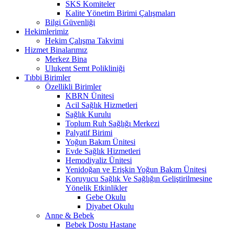
SKS Komiteler
Kalite Yönetim Birimi Çalışmaları
Bilgi Güvenliği
Hekimlerimiz
Hekim Çalışma Takvimi
Hizmet Binalarımız
Merkez Bina
Ulukent Semt Polikliniği
Tıbbi Birimler
Özellikli Birimler
KBRN Ünitesi
Acil Sağlık Hizmetleri
Sağlık Kurulu
Toplum Ruh Sağlığı Merkezi
Palyatif Birimi
Yoğun Bakım Ünitesi
Evde Sağlık Hizmetleri
Hemodiyaliz Ünitesi
Yenidoğan ve Erişkin Yoğun Bakım Ünitesi
Koruyucu Sağlık Ve Sağlığın Geliştirilmesine
Yönelik Etkinlikler
Gebe Okulu
Diyabet Okulu
Anne & Bebek
Bebek Dostu Hastane