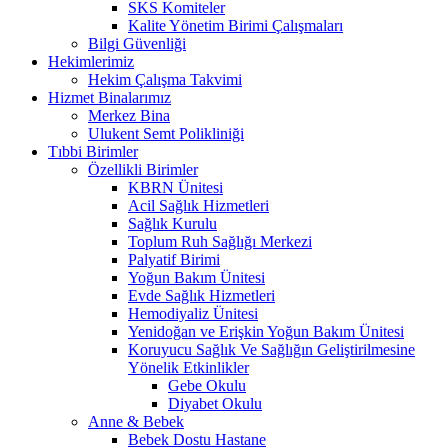
SKS Komiteler
Kalite Yönetim Birimi Çalışmaları
Bilgi Güvenliği
Hekimlerimiz
Hekim Çalışma Takvimi
Hizmet Binalarımız
Merkez Bina
Ulukent Semt Polikliniği
Tıbbi Birimler
Özellikli Birimler
KBRN Ünitesi
Acil Sağlık Hizmetleri
Sağlık Kurulu
Toplum Ruh Sağlığı Merkezi
Palyatif Birimi
Yoğun Bakım Ünitesi
Evde Sağlık Hizmetleri
Hemodiyaliz Ünitesi
Yenidoğan ve Erişkin Yoğun Bakım Ünitesi
Koruyucu Sağlık Ve Sağlığın Geliştirilmesine
Yönelik Etkinlikler
Gebe Okulu
Diyabet Okulu
Anne & Bebek
Bebek Dostu Hastane