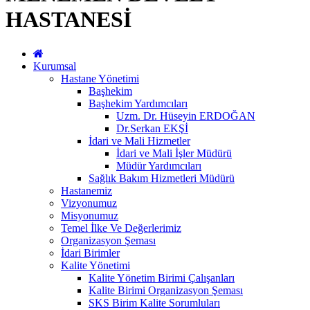
HASTANESİ
Kurumsal
Hastane Yönetimi
Başhekim
Başhekim Yardımcıları
Uzm. Dr. Hüseyin ERDOĞAN
Dr.Serkan EKŞİ
İdari ve Mali Hizmetler
İdari ve Mali İşler Müdürü
Müdür Yardımcıları
Sağlık Bakım Hizmetleri Müdürü
Hastanemiz
Vizyonumuz
Misyonumuz
Temel İlke Ve Değerlerimiz
Organizasyon Şeması
İdari Birimler
Kalite Yönetimi
Kalite Yönetim Birimi Çalışanları
Kalite Birimi Organizasyon Şeması
SKS Birim Kalite Sorumluları