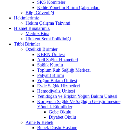
SKS Komiteler
Kalite Yönetim Birimi Çalışmaları
Bilgi Güvenliği
Hekimlerimiz
Hekim Çalışma Takvimi
Hizmet Binalarımız
Merkez Bina
Ulukent Semt Polikliniği
Tıbbi Birimler
Özellikli Birimler
KBRN Ünitesi
Acil Sağlık Hizmetleri
Sağlık Kurulu
Toplum Ruh Sağlığı Merkezi
Palyatif Birimi
Yoğun Bakım Ünitesi
Evde Sağlık Hizmetleri
Hemodiyaliz Ünitesi
Yenidoğan ve Erişkin Yoğun Bakım Ünitesi
Koruyucu Sağlık Ve Sağlığın Geliştirilmesine
Yönelik Etkinlikler
Gebe Okulu
Diyabet Okulu
Anne & Bebek
Bebek Dostu Hastane